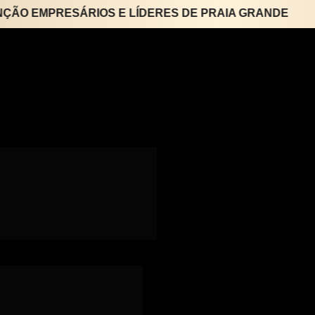
EMPRESÁRIOS E LÍDERES DE PRAIA GRANDE
•
ra empresários 
te de propósito, 
ansão de 
rios & Líderes, o 
esultados para 