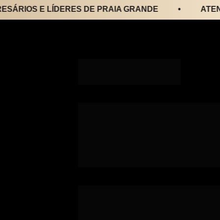
OS E LÍDERES DE PRAIA GRANDE
•
ATENÇÃO 
Palestra exclusiva pa
e líderes, em uma noi
novos insights e exp
repertório.
Participe do Encontro de Empresá
evento que une fé, propósito e r