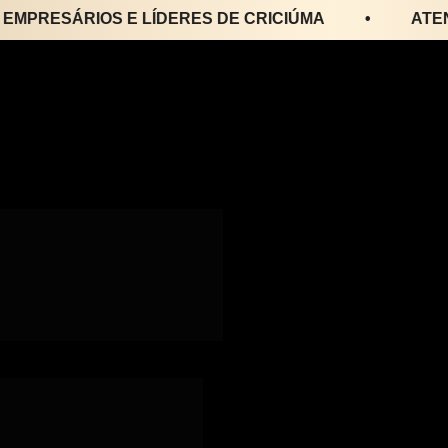
ESÁRIOS E LÍDERES DE CRICIÚMA
•
ATENÇÃO 
ra empresários 
te de propósito, 
ansão de 
rios & Líderes, o 
esultados para 