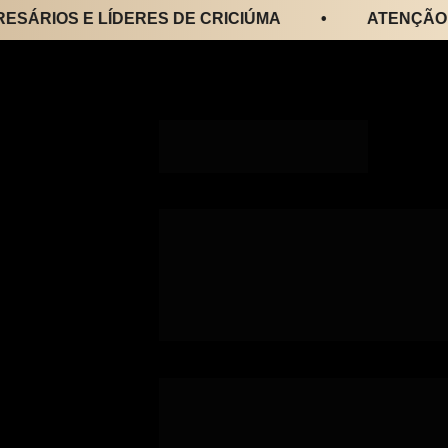
OS E LÍDERES DE CRICIÚMA
•
ATENÇÃO EMPR
Palestra exclusiva pa
e líderes, em uma noi
novos insights e exp
repertório.
Participe do Encontro de Empresá
evento que une fé, propósito e r